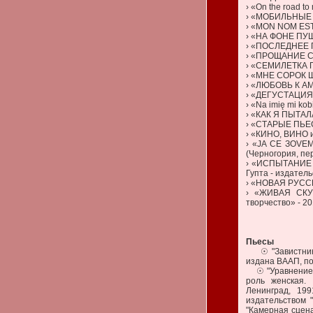
› «On the road t
› «МОБИЛЬНЫЕ С
› «MON NOM EST 
› «НА ФОНЕ ПУШ
› «ПОСЛЕДНЕЕ ПИ
› «ПРОЩАНИЕ С 
› «СЕМИЛЕТКА П
› «МНЕ СОРОК ШЕ
› «ЛЮБОВЬ К АМ
› «ДЕГУСТАЦИЯ 
› «Na imię mi ko
› «КАК Я ПЫТАЛ
› «СТАРЫЕ ПЬЕС
› «КИНО, ВИНО 
› «JA CE ЗОVEM
(Черногория, пе
› «ИСПЫТАНИЕ 
Гупта - издатель
› «НОВАЯ РУССК
› «ЖИВАЯ СКУ
творчество» - 20
Пьесы
☉ "Завистник" 
издана ВААП, по
☉ "Уравнение с 
роль женская.
Ленинград, 199
издательством "
"Камерная сцена"