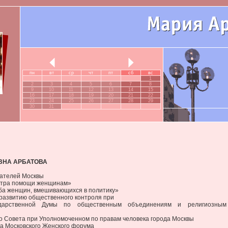
пн
вт
ср
чт
пт
сб
вс
1
2
3
4
5
6
7
8
9
10
11
12
13
14
15
16
17
18
19
20
21
22
23
24
25
26
27
28
29
30
31
ВНА АРБАТОВА
ателей Москвы
нтра помощи женщинам»
ба женщин, вмешивающихся в политику»
развитию общественного контроля при
ударственной Думы по общественным объединениям и религиозным
о Совета при Уполномоченном по правам человека города Москвы
а Московского Женского форума