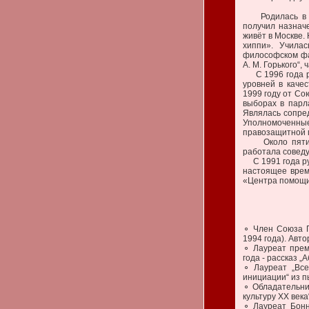
Родилась в 195
получил назнач
живёт в Москве.
хиппи». Учила
философском фа
А. М. Горького“
С 1996 года ра
уровней в каче
1999 году от Со
выборах в парл
Являлась сопред
Уполномоченны
правозащитной п
Около пяти ле
работала соведу
С 1991 года ру
настоящее врем
«Центра помощ
⚬ Член Союза П
1994 года). Авто
⚬ Лауреат прем
года - рассказ „
⚬ Лауреат „Все
инициации“ из п
⚬ Обладательни
культуру ХХ века
⚬ Лауреат Бонн