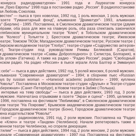
 конкурса радиодраматургии» 1991 года и Лауреатом конкурса
и „Приз Европы“ 1998 года в постановке радио „Россия“. В радиопостановке
ая Любовь Соколова.
стен" — пьеса в трех новеллах, 1992 год, 1 роль женская, 1 роль мужская.
азете "Гуманитарный фонд", альманахе "Драматург"- 1993, альманахе
au" (Берлин) - 1995. Поставлена, в Смоленском драматическом театре (двумя
ёрами, оба раза для жен на главную роль, оба раза спектакль закончился
елябинском муниципальном театре "Ключ"; в Тобольском драматическом
ре "Колесо" ( Тольятти ); Брестском драматическом театре; Ижевском
еатре; Томском ТЮЗе; Магаданском драматическом театре; Русском театре (
бирском молодежном театре "Глобус"; театре-студии «Содружество актеров»
ург), Театре-студии под руководством Риммы Беляковой (Саратов),
 драматическом театре «Саввы Доброплодного» (г. Силистра, Болгария), в
За углом» (Гатчина). А также на радио - "Радио России", радио "Свободный
енском радио. На радио «Россия» в пьесе играли Алла Балтер и Эммануил
ебе" — пьеса в двух действиях, 1992 год, 5 ролей женских, 6 ролей мужских.
льманахе "Современная драматургия" – 1994; в сборнике пьес «Russian
plays by russian woman – «Harwood academic publishers» - 1999; куплена
Ровольт". Поставлена в Московском театре-студии «Друзья» и Театре-студии
бережная» (Санкт-Петербург), в Новом театре в Забже ( Польша).
ервью на тему свободы" — пьеса в двух действиях, 1993 год, 3 роли
 мужские. Напечатана отрывками в газете "Экран и сцена" - 1995, целиком в
-1996, поставлена на фестивале "Любимовка", в Смоленском драматическом
ском театре "На Покровке", Крымском академическом драматическом театре
, Городском драматическом театре (Бонн), Городском драматическом театре
лена издательством "Ровольт".
нс" — радионовелла, 1991 год, 2 роли мужские. Поставлена на "Радио
тре «Ключ» и театре «Тандем» (Челябинск). Начали репетировать также в
енном театре Челябинска, но сгорели декорации.
лии" — пьеса в двух действиях, 1994 год, 2 роли женские, 2 роли мужские.
урнале «Современная драматургия» - 1997 год. Поставлена на фестивале