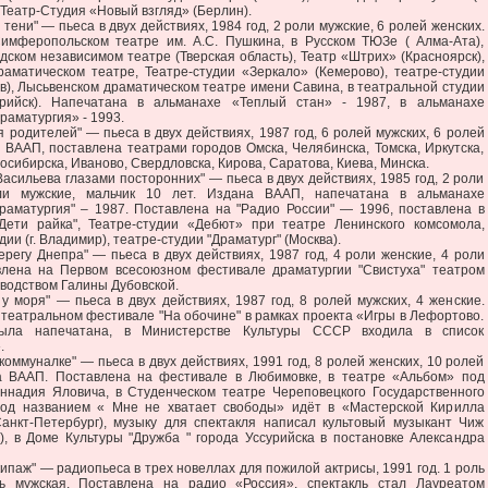
 Театр-Студия «Новый взгляд» (Берлин).
ени" — пьеса в двух действиях, 1984 год, 2 роли мужские, 6 ролей женских.
имферопольском театре им. А.С. Пушкина, в Русском ТЮЗе ( Алма-Ата),
дском независимом театре (Тверская область), Театр «Штрих» (Красноярск),
раматическом театре, Театре-студии «Зеркало» (Кемерово), театре-студии
в), Лысьвенском драматическом театре имени Савина, в театральной студии
урийск). Напечатана в альманахе «Теплый стан» - 1987, в альманахе
аматургия» - 1993.
одителей" — пьеса в двух действиях, 1987 год, 6 ролей мужских, 6 ролей
 ВААП, поставлена театрами городов Омска, Челябинска, Томска, Иркутска,
осибирска, Иваново, Свердловска, Кирова, Саратова, Киева, Минска.
ильева глазами посторонних" — пьеса в двух действиях, 1985 год, 2 роли
ли мужские, мальчик 10 лет. Издана ВААП, напечатана в альманахе
раматургия" – 1987. Поставлена на "Радио России" — 1996, поставлена в
"Дети райка", Театре-студии «Дебют» при театре Ленинского комсомола,
ии (г. Владимир), театре-студии "Драматург" (Москва).
гу Днепра" — пьеса в двух действиях, 1987 год, 4 роли женские, 4 роли
влена на Первом всесоюзном фестивале драматургии "Свистуха" театром
ководством Галины Дубовской.
оря" — пьеса в двух действиях, 1987 год, 8 ролей мужских, 4 женские.
театральном фестивале "На обочине" в рамках проекта «Игры в Лефортово.
ла напечатана, в Министерстве Культуры СССР входила в список
.
муналке" — пьеса в двух действиях, 1991 год, 8 ролей женских, 10 ролей
а ВААП. Поставлена на фестивале в Любимовке, в театре «Альбом» под
еннадия Яловича, в Студенческом театре Череповецкого Государственного
под названием « Мне не хватает свободы» идёт в «Мастерской Кирилла
анкт-Петербург), музыку для спектакля написал культовый музыкант Чиж
), в Доме Культуры "Дружба " города Уссурийска в постановке Александра
аж" — радиопьеса в трех новеллах для пожилой актрисы, 1991 год. 1 роль
ь мужская. Поставлена на радио «Россия», спектакль стал Лауреатом