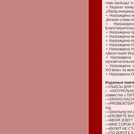
тему свободы“ в
⚬ Лауреат конку
„Обряд инициаци
⚬ Награждена м
„Вечная слава ге
⚬ Награжден
Благотворительн
⚬ Награждена пр
⚬ Награждена мед
⚬ Награждена пр
⚬ Награждена На
⚬ Награждена Н
«Дегустация Инд
⚬ Награждена 
просветительско
⚬ Награждена 
XXI века» за вк
⚬ Награждена Ор
Изданные книги
› «ПЬЕСЫ ДЛЯ Ч
› «НАТУРАЛЬ
совместно с ПИТ
› «DRAHG NACH W
› «PROBEINTERV
год.
› «Gleichung mit
› «EROBRTE BAST
› «МЕНЯ ЗОВУТ 
› «МНЕ СОРОК ЛЕ
› «ВИЗИТ НЕ СТ
› «ПО ДОРОГЕ К 