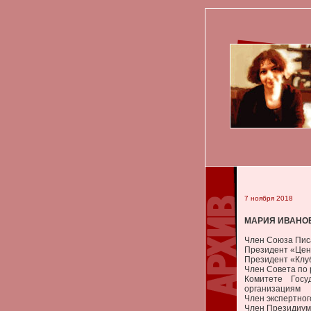
7 ноября 2018
МАРИЯ ИВАНО
Член Союза Пис
Президент «Це
Президент «Клу
Член Совета по 
Комитете Гос
организациям
Член экспертног
Член Президиум