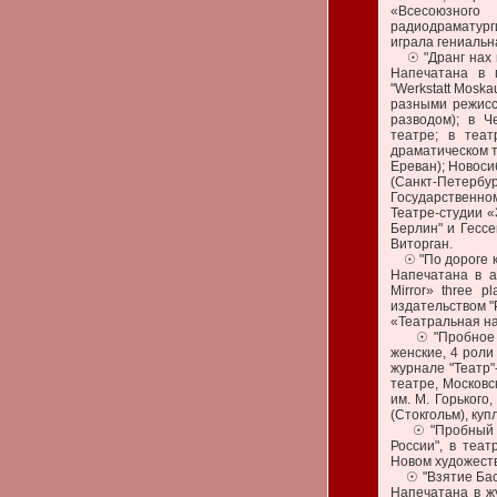
«Всесоюзного
радиодраматурги
играла гениальн
☉ "Дранг нах ве
Напечатана в г
"Werkstatt Mosk
разными режисс
разводом); в Ч
театре; в теат
драматическом т
Ереван); Новоси
(Санкт-Петерб
Государственном
Театре-студии «
Берлин" и Гесс
Виторган.
☉ "По дороге к с
Напечатана в а
Mirror» three 
издательством "
«Театральная на
☉ "Пробное инт
женские, 4 роли
журнале "Театр"
театре, Москов
им. М. Горького
(Стокгольм), куп
☉ "Пробный сеа
России", в теа
Новом художеств
☉ "Взятие Басти
Напечатана в ж