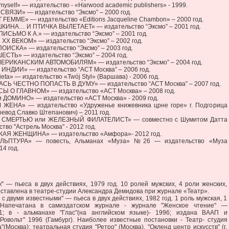
o myself» — издательство - «Harwood academic publishers» - 1999.
ВЯЗИ» — издательство “Эксмо” – 2000 год.
FEMME» — издательство «Editions Jacqueline Chambon» – 2000 год.
КИНА… И ПТИЧКА ВЫЛЕТАЕТ» — издательство “Эксмо” – 2001 год.
СЬМО К А.» — издательство “Эксмо” – 2001 год.
ХХ ВЕКОМ» — издательство “Эксмо” – 2002 год.
ОИСКА» — издательство “Эксмо” – 2003 год.
СТЬ» — издательство “Эксмо” – 2004 год.
ЕРИКАНСКИМ АВТОМОБИЛЯМ» — издательство “Эксмо” – 2004 год.
ИНДИИ» — издательство “АСТ Москва” – 2006 год.
bieta» — издательство «Twój Styl» (Варшава) - 2006 год.
АСЬ ЧЕСТНО ПОПАСТЬ В ДУМУ» — издательство “АСТ Москва” – 2007 год.
Ы О ГЛАВНОМ» — издательство «АСТ Москва» – 2008 год.
и ДОМИНО» — издательство «АСТ Москва» - 2009 год.
 ЖЕНА» — издательство «Удруженье книжевника црне горе» г. Подгорица
ревод Славко Штепанович) – 2011 год.
СМЕРТЬЮ или ЖЕЛЕЗНЫЙ ФИЛАТЕЛИСТ» — совместно с Шумитом Датта
ство "Астрель Москва" - 2012 год.
АЯ ЖЕНЩИНА» — издательство «Амфора»- 2012 год.
ЛЬПТУРА» — повесть, Альманах «Муза» №26 — издательство «Муза
14 год.
— пьеса в двух действиях, 1979 год. 10 ролей мужских, 4 роли женских,
ставлена в театре-студии Александра Демидова при журнале «Театр».
двумя известными" — пьеса в двух действиях, 1982 год. 1 роль мужская, 1
 Напечатана в самиздатском журнале - журнале "Женское чтение" —
1; в - альманахе "Глас"(на английском языке)- 1996; издана ВААП и
Ровольт" 1996 (Гамбург). Наиболее известные постановки - Театр- студия
(Москва); театральная студия "Ретро" (Москва), "Окленд центр искусств" (г.