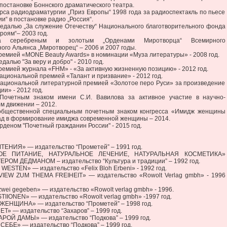
 постановке Боннского драматического театра.
рса радиодраматургии „Приз Европы“ 1998 года за радиоспектакль по пьесе
и“ в постановке радио „Россия“.
едалью „За служение Отечеству“ Национального благотворительного фонда
роям“– 2003 год.
а серебреным и золотым „Орденами Миротворца“ Всемирного
ого Альянса „Миротворец“ – 2006 и 2007 годы.
емией «MONE Beauty Awards» в номинации «Муза литературы» - 2008 год.
алью "За веру и добро" - 2010 год.
емией журнала «FHM» - «За активную жизненную позицию» - 2012 год.
циональной премией «Талант и призвание» - 2012 год.
ациональной литературной премией «Золотое перо Руси» за произведение
ии» - 2012 год.
Почетным знаком имени С.И. Вавилова за активное участие в научно-
м движении – 2012.
общественной специальным почетным знаком конгресса «Имидж женщины
лад в формирование имиджа современной женщины – 2014.
деном "Почетный гражданин России" - 2015 год.
ТЕНИЯ» — издательство “Прометей” – 1991 год.
НОЕ ПИТАНИЕ, НАТУРАЛЬНОЕ ЛЕЧЕНИЕ, НАТУРАЛЬНАЯ КОСМЕТИКА»
ЕРОМ ДЕДМАНОМ – издательство “Культура и традиции” – 1992 год.
ESTEN» — издательство «Felix Bloh Erbeni» - 1992 год.
IEW ZUM THEMA FREIHEIT» — издательство «Rowolt Verlag gmbh» - 1996
 zwei gegeben» — издательство «Rowolt verlag gmbh» - 1996.
IIONEN» — издательство «Rowolt verlag gmbh» -1997 год.
ЖЕНЩИНА» — издательство “Прометей” – 1998 год.
Т» — издательство “Захаров” – 1999 год.
АРОЙ ДАМЫ» — издательство “Подкова” – 1999 год.
СЕБЕ» — издательство “Подкова” – 1999 год.