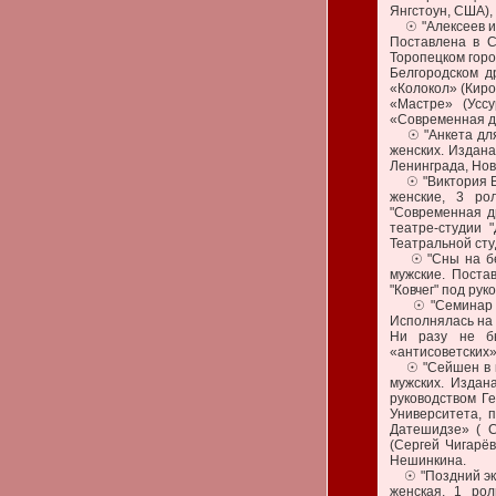
Янгстоун, США),
☉ "Алексеев и т
Поставлена в С
Торопецком горо
Белгородском д
«Колокол» (Киро
«Мастре» (Усс
«Современная др
☉ "Анкета для р
женских. Издана
Ленинграда, Нов
☉ "Виктория Вас
женские, 3 ро
"Современная д
театре-студии 
Театральной студ
☉ "Сны на бере
мужские. Поста
"Ковчег" под ру
☉ "Семинар у м
Исполнялась на 
Ни разу не бы
«антисоветских»
☉ "Сейшен в ком
мужских. Издан
руководством Г
Университета, 
Датешидзе» ( С
(Сергей Чигарёв
Нешинкина.
☉ "Поздний экип
женская, 1 рол