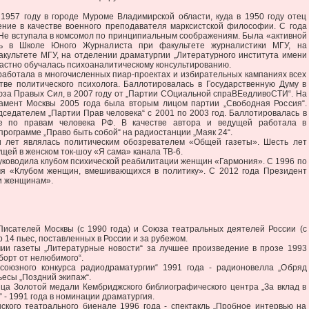
7 году в городе Муроме Владимирской области, куда в 1950 году отец
ение в качестве военного преподавателя марксистской философии. С года
 Не вступала в комсомол по принципиальным соображениям. Была «активной
сь в Школе Юного Журналиста при факультете журналистики МГУ, на
культете МГУ, на отделении драматургии „Литературного института имени
, частно обучалась психоаналитическому консультированию.
ботала в многочисленных пиар-проектах и избирательных кампаниях всех
стве политического психолога. Баллотировалась в Государственную Думу в
юза Правых Сил, в 2007 году от „Партии СОциальной спраВЕедливоСТИ“. На
амент Москвы 2005 года была вторым лицом партии „Свободная Россия“.
седателем „Партии Прав человека“ с 2001 по 2003 год. Баллотировалась в
е по правам человека РФ. В качестве автора и ведущей работала в
рограмме „Право быть собой“ на радиостанции „Маяк 24“.
т являлась политическим обозревателем «Общей газеты». Шесть лет
щей в женском ток-шоу «Я сама» канала ТВ-6.
ководила клубом психической реабилитации женщин «Гармония». С 1996 по
я «Клубом женщин, вмешивающихся в политику». С 2012 года Президент
и женщинам».
исателей Москвы (с 1990 года) и Союза театральных деятелей России (с
р 14 пьес, поставленных в России и за рубежом.
ии газеты „Литературные новости“ за лучшее произведение в прозе 1993
Аборт от нелюбимого“.
союзного конкурса радиодраматургии“ 1991 года - радионовелла „Обряд
ьесы „Поздний экипаж“.
ца Золотой медали Кембриджского библиографического центра „За вклад в
“ - 1991 года в номинации драматургия.
ского театрального биенале 1996 года - спектакль „Пробное интервью на