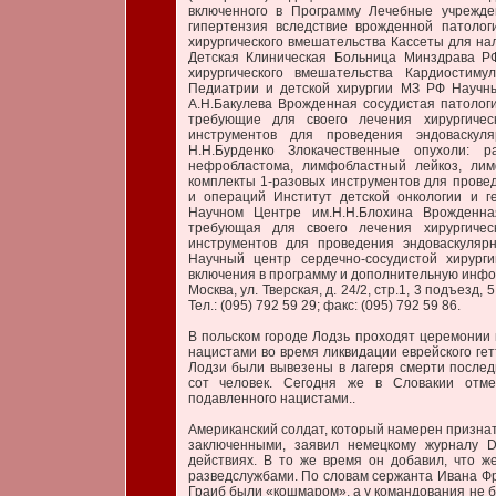
включенного в Программу Лечебные учрежде
гипертензия вследствие врожденной патолог
хирургического вмешательства Кассеты для на
Детская Клиническая Больница Минздрава Р
хирургического вмешательства Кардиостим
Педиатрии и детской хирургии МЗ РФ Научны
А.Н.Бакулева Врожденная сосудистая патология
требующие для своего лечения хирургичес
инструментов для проведения эндоваскул
Н.Н.Бурденко Злокачественные опухоли: р
нефробластома, лимфобластный лейкоз, лимф
комплекты 1-разовых инструментов для прове
и операций Институт детской онкологии и г
Научном Центре им.Н.Н.Блохина Врожденная
требующая для своего лечения хирургичес
инструментов для проведения эндоваскуляр
Научный центр сердечно-сосудистой хирург
включения в программу и дополнительную инфор
Москва, ул. Тверская, д. 24/2, стр.1, 3 подъезд
Тел.: (095) 792 59 29; факс: (095) 792 59 86.
В польском городе Лодзь проходят церемонии 
нацистами во время ликвидации еврейского гетт
Лодзи были вывезены в лагеря смерти послед
сот человек. Сегодня же в Словакии отме
подавленного нацистами..
Американский солдат, который намерен признат
заключенными, заявил немецкому журналу De
действиях. В то же время он добавил, что 
разведслужбами. По словам сержанта Ивана Фр
Граиб были «кошмаром», а у командования не 