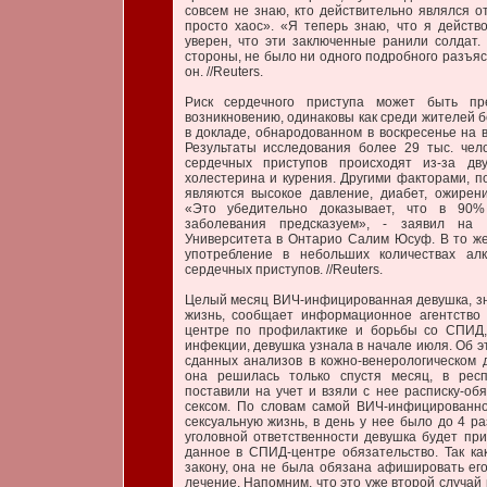
совсем не знаю, кто действительно являлся о
просто хаос». «Я теперь знаю, что я действ
уверен, что эти заключенные ранили солдат.
стороны, не было ни одного подробного разъяс
он. //Reuters.
Риск сердечного приступа может быть пр
возникновению, одинаковы как среди жителей бе
в докладе, обнародованном в воскресенье на 
Результаты исследования более 29 тыс. чело
сердечных приступов происходят из-за дв
холестерина и курения. Другими факторами, 
являются высокое давление, диабет, ожирение
«Это убедительно доказывает, что в 90% 
заболевания предсказуем», - заявил на 
Университета в Онтарио Салим Юсуф. В то же
употребление в небольших количествах алк
сердечных приступов. //Reuters.
Целый месяц ВИЧ-инфицированная девушка, зна
жизнь, сообщает информационное агентство 
центре по профилактике и борьбы со СПИД,
инфекции, девушка узнала в начале июля. Об 
сданных анализов в кожно-венерологическом 
она решилась только спустя месяц, в респ
поставили на учет и взяли с нее расписку-о
сексом. По словам самой ВИЧ-инфицированно
сексуальную жизнь, в день у нее было до 4 ра
уголовной ответственности девушка будет при
данное в СПИД-центре обязательство. Так ка
закону, она не была обязана афишировать ег
лечение. Напомним, что это уже второй случай