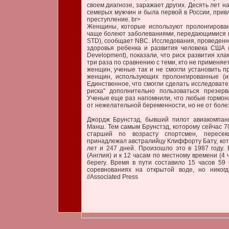
своем диагнозе, заражает других. Десять лет 
семерых мужчин и была первой в России, привл
преступление. br>
Женщины, которые используют пролонгирован
чаще болеют заболеваниями, передающимися пол
STD), сообщает NBC. Исследования, проведен
здоровья ребенка и развития человека США (Na
Development), показали, что риск развития хл
три раза по сравнению с теми, кто не применяе
женщин, ученые так и не смогли установить п
женщин, использующих пролонгированные (и
Единственное, что смогли сделать исследовате
риска" дополнительно пользоваться презер
Ученые еще раз напомнили, что любые гормон
от нежелательной беременности, но не от болез
Джордж Брунстэд, бывший пилот авиакомпании
Манш. Тем самым Брунстэд, которому сейчас 70
старший по возрасту спортсмен, пересек
принадлежал австралийцу Клиффорту Бату, кот
лет и 247 дней. Произошло это в 1987 году.
(Англия) и к 12 часам по местному времени (4
берегу. Время в пути составило 15 часов 59
соревнованиях на открытой воде, но никог
//Associated Press