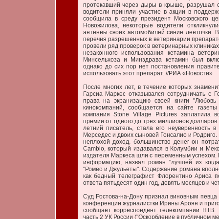
протекавший через дыры в крыше, разрушал со
водители приняли участие в акции в поддерж
сообщила в среду президент Московского ц
Новожилова, некоторые водители откликнул
антенны своих автомобилей синие ленточки. В
перечня разрешенных в ветеринарии препарато
провели ряд проверок в ветеринарных клиниках
незаконного использования кетамина ветери
Минсельхоза и Минздрава кетамин был вклю
однако до сих пор нет постановления правит
использовать этот препарат. //РИА «Новости»
После многих лет, в течение которых знамен
Гарсиа Маркес отказывался сотрудничать с Го
права на экранизацию своей книги "Любовь
кинокомпаний, сообщается на сайте газеты
компания Stone Village Pictures заплатила 
премии от одного до трех миллионов долларов. 
летний писатель, стала его неуверенность в
Мерседес и двоих сыновей Гонсалио и Родриго. 
неплохой доход, большинство денег он потра
Cambio, который издавался в Колумбии и Мек
издателя Маркеса шли с переменным успехом.
информацию, назвал роман "лучшей из когд
"Ромео и Джульеты". Содержание романа вполне
как бедный телеграфист Флорентино Ариса п
ответа пятьдесят один год, девять месяцев и че
Суд Ростова-на-Дону признал виновным певца 
конференции журналистки Ирины Ароян и пригов
сообщает корреспондент телекомпании НТВ. 
часть 2 УК России ("Оскорбление в публичном мес