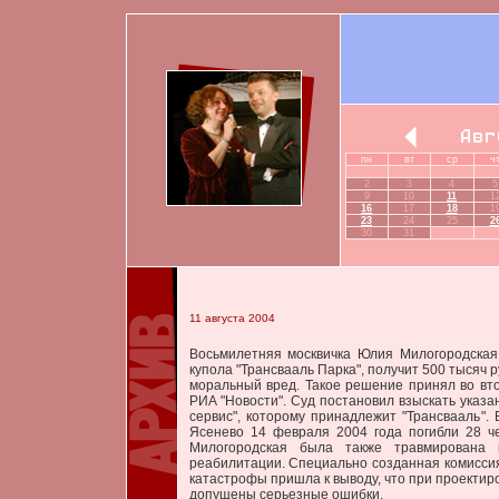
пн
вт
ср
ч
2
3
4
5
9
10
11
1
16
17
18
1
23
24
25
2
30
31
11 августа 2004
Восьмилетняя москвичка Юлия Милогородская
купола "Трансвааль Парка", получит 500 тысяч 
моральный вред. Такое решение принял во вт
РИА "Новости". Суд постановил взыскать указа
сервис", которому принадлежит "Трансвааль".
Ясенево 14 февраля 2004 года погибли 28 ч
Милогородская была также травмирована и
реабилитации. Специально созданная комисси
катастрофы пришла к выводу, что при проектир
допущены серьезные ошибки.