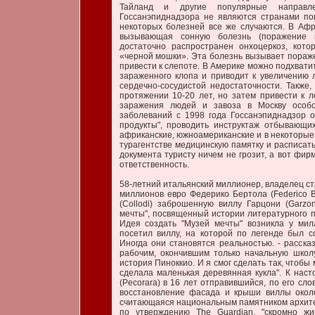
Тайланд и другие популярные направле
Госсанэпиднадзора не являются странами по
некоторых болезней все же случаются. В Афр
вызывающая сонную болезнь (поражение ц
достаточно распространен онхоцеркоз, кот
«черной мошки». Эта болезнь вызывает пораже
привести к слепоте. В Америке можно подхвати
зараженного клопа и приводит к увеличению л
сердечно-сосудистой недостаточности. Также
протяжении 10-20 лет, но затем привести к 
заражения людей и завоза в Москву особ
заболеваний с 1998 года Госсанэпиднадзор 
продукты", проводить инструктаж отбывающи
африканские, южноамериканские и в некоторые 
турагентстве медицинскую памятку и расписать
документа туристу ничем не грозит, а вот фирм
ответственность.
58-летний итальянский миллионер, владелец с
миллионов евро Федерико Бертола (Federico B
(Collodi) заброшенную виллу Гарцони (Garzo
мечты", посвященный истории литературного п
Идея создать "Музей мечты" возникла у мил
посетил виллу, на которой по легенде был с
Иногда они становятся реальностью. - расска
рабочим, окончившим только начальную школу
история Пиноккио. И я смог сделать так, чтобы 
сделала маленькая деревянная кукла". К нас
(Pecorara) в 16 лет отправившийся, по его сло
восстановление фасада и крыши виллы около
считающаяся национальным памятником архитек
по утверждению The Guardian, "скромно жи