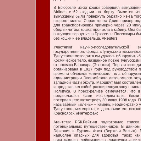
В Брюсселе из-за кошки совершил вынужденн
Airlines с 62 людьми на борту. Вылетев и
вынуждены были повернуть обратно из-за того
второго пилота. Серая кошка Джин, призер ряд
для транспортировки примерно через 20 мину
обед пилотам, кошка проникла в кабину. Она б
вынужден вернуться в Брюссель. Пассажиры бы
без кошки и ее владельца. //Reuters
Участники научно-исследовательской э
государственного фонда «Тунгусский космичес
Тунгусского метеорита им удалось обнаружить б
Космическое тело, названное позже Тунгусским 
от поселка Ванавара (Эвенкия). Первая экспед
организована в 1927 году под руководством 
времени обломков комического тела обнаружит
администрации Эвенкийского автономного окру
западной части округа. Маршрут был составлен
и представлял собой расширенную зону поиска 
Полигуса. В пресс-релизе отмечается, что в
предполагают сами исследователи, блоки 
потерпевшего катастрофу 30 июня 1908 года. П
называемый «олень» – камень, неоднократно 
Тунгусского метеорита, и доставили его оскол
Красноярск. //Интерфакс
Агентство РБК.Рейтинг подготовило списо
потенциальных путешественников. В данном 
Эфиопия и Буркина-Фасо (Верхняя Вольта). 
наиболее опасных для здоровья, таких как
шистосомозы, лейшманиозы, дранкулез, анкилос