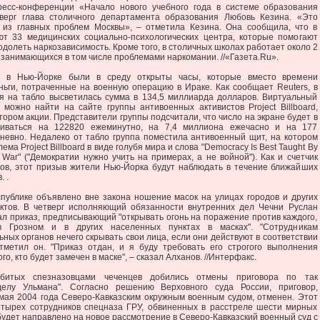
есс-конференции «Начало нового учебного года в системе образования
верг глава столичного департамента образования Любовь Кезина. «Это
 из главных проблем Москвы», – отметила Кезина. Она сообщила, что в
ют 33 медицинских социально-психологических центра, которые помогают
долеть наркозависимость. Кроме того, в столичных школах работает около 2
, занимающихся в том числе проблемами наркомании. //«Газета.Ru».
р в Нью-Йорке были в среду открыты часы, которые вместо времени
ньги, потраченные на военную операцию в Ираке. Как сообщает Reuters, в
я на табло высветилась сумма в 134,5 миллиарда долларов. Виртуальный
 можно найти на сайте группы антивоенных активистов Project Billboard,
ором акции. Представители группы подсчитали, что число на экране будет в
чиваться на 122820 ежеминутно, на 7,4 миллиона ежечасно и на 177
невно. Недалеко от табло группа поместила антивоенный щит, на котором
ма Project Billboard в виде голубя мира и слова "Democracy Is Best Taught By
 War" ("Демократии нужно учить на примерах, а не войной"). Как и счетчик
ров, этот призыв жители Нью-Йорка будут наблюдать в течение ближайших
 .
спублике объявлено вне закона ношение масок на улицах городов и других
ктов. В четверг исполняющий обязанности внутренних дел Чечни Руслан
л приказ, предписывающий "открывать огонь на поражение против каждого,
в Грозном и в других населенных пунктах в масках". "Сотрудникам
ных органов нечего скрывать свои лица, если они действуют в соответствии
отметил он. "Приказ отдан, и я буду требовать его строгого выполнения
го, кто будет замечен в маске", – сказал Алханов. //Интерфакс.
убитых спезназовцами чеченцев добились отмены приговора по так
делу Ульмана". Согласно решению Верховного суда России, приговор,
мая 2004 года Северо-Кавказским окружным военным судом, отменен. Этот
етырех сотрудников спецназа ГРУ, обвиненных в расстреле шести мирных
будет направлено на новое рассмотрение в Северо-Кавказский военный суд с