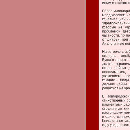
иным составом п
Более миллиарда
млрд человек, и
канализацией и 
здравоохранени
которые не уд
проблемой, детс
частности, по п
от диареи, при
Аналогичные пок
На встрече с из
его дочь – лес
Буша о запрете 
должен огранич
(жена Чейни) 
понаслышке», 
уважением к в
каждого… Люди д
дальше Чейни. 
решаться на уро
В Новгородской
стихотворный с
пациентами отде
страничную кни
настоящему мом
в единственном
Книга станет уж
году увидел свет