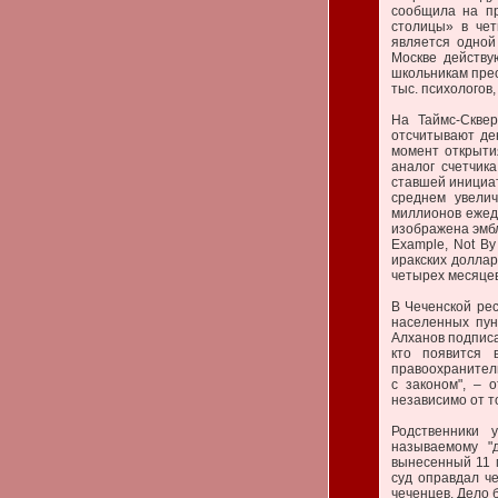
сообщила на пр
столицы» в чет
является одной
Москве действу
школьникам прео
тыс. психологов
На Таймс-Скве
отсчитывают де
момент открыти
аналог счетчика
ставшей инициат
среднем увели
миллионов ежед
изображена эмбле
Example, Not By
иракских долла
четырех месяцев.
В Чеченской ре
населенных пун
Алханов подписа
кто появится 
правоохранитель
с законом", – 
независимо от то
Родственники 
называемому "
вынесенный 11 
суд оправдал ч
чеченцев. Дело 