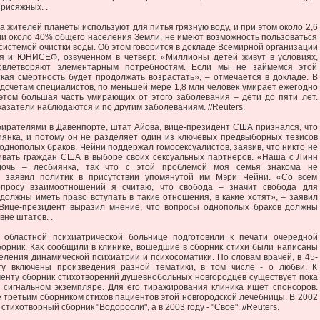
рисяжных. .
 жителей планеты используют для питья грязную воду, и при этом около 2,6
ли около 40% общего населения Земли, не имеют возможность пользоваться
системой очистки воды. Об этом говорится в докладе Всемирной организации
я и ЮНИСЕФ, озвученном в четверг. «Миллионы детей живут в условиях,
овлетворяют элементарным потребностям. Если мы не займемся этой
кая смертность будет продолжать возрастать», – отмечается в докладе. В
одсчетам специалистов, по меньшей мере 1,8 млн человек умирает ежегодно
 этом большая часть умирающих от этого заболевания – дети до пяти лет.
азатели наблюдаются и по другим заболеваниям. //Reuters.
бирателями в Давенпорте, штат Айова, вице-президент США признался, что
биянка, и потому он не разделяет один из ключевых предвыборных тезисов
однополых браков. Чейни поддержал гомосексуалистов, заявив, что никто не
ивать граждан США в выборе своих сексуальных партнеров. «Наша с Линн
дочь – лесбиянка, так что с этой проблемой моя семья знакома не
– заявил политик в присутствии упомянутой им Мэри Чейни. «Со всем
опросу взаимоотношений я считаю, что свобода – значит свобода для
олжны иметь право вступать в такие отношения, в какие хотят», – заявил
Вице-президент выразил мнение, что вопросы однополых браков должны
вне штатов. .
 областной психиатрической больнице подготовили к печати очередной
борник. Как сообщили в клинике, вошедшие в сборник стихи были написаны
ления динамической психиатрии и психосоматики. По словам врачей, в 45-
гу включены произведения разной тематики, в том числе - о любви. К
енту сборник стихотворений душевнобольных новгородцев существует пока
, сигнальном экземпляре. Для его тиражирования клиника ищет спонсоров.
е третьим сборником стихов пациентов этой новгородской лечебницы. В 2002
 стихотворный сборник "Водоросли", а в 2003 году - "Свое". //Reuters.