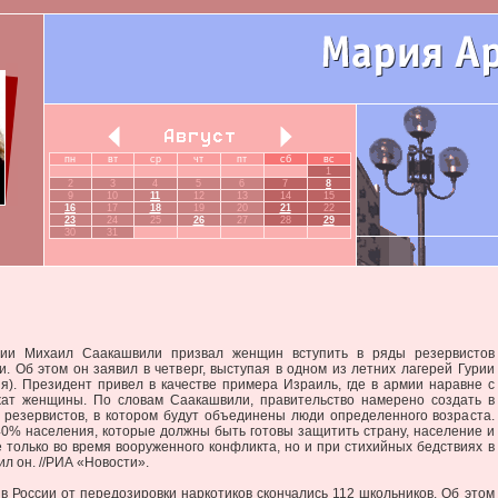
пн
вт
ср
чт
пт
сб
вс
1
2
3
4
5
6
7
8
9
10
11
12
13
14
15
16
17
18
19
20
21
22
23
24
25
26
27
28
29
30
31
зии Михаил Саакашвили призвал женщин вступить в ряды резервистов
и. Об этом он заявил в четверг, выступая в одном из летних лагерей Гурии
я). Президент привел в качестве примера Израиль, где в армии наравне с
ат женщины. По словам Саакашвили, правительство намерено создать в
т резервистов, в котором будут объединены люди определенного возраста.
40% населения, которые должны быть готовы защитить страну, население и
 только во время вооруженного конфликта, но и при стихийных бедствиях в
ил он. //РИА «Новости».
в России от передозировки наркотиков скончались 112 школьников. Об этом