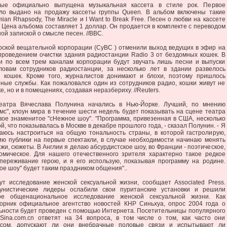
ые официально выпущена музыкальная кассета в стиле рок. Первое
о выдано на продажу кассеты группы Queen. В альбом включены такие
ian Rhapsody, The Miracle и I Want to Break Free. Песен о любви на кассете
. Цена альбома составляет 1 доллар. Он продается в комплекте с переводом
ой запиской о смысле песен. //BBC.
рской вещательной корпорации (CyBC ) отменили выход ведущих в эфир на
 проведением очистки здания радиостанции Radio 3 от бездомных кошек. В
и по всем трем каналам корпорации будут звучать лишь песни и выпуски
ловам сотрудников радиостанции, за несколько лет в здании развелось
н кошек. Кроме того, журналистов донимают и блохи, поэтому пришлось
рные службы. Как пожаловался один из сотрудников радио, кошки живут не
е, но и в помещениях, создавая неразбериху. //Reuters.
театра Вячеслава Полунина начались в Нью-Йорке. Лучший, по мнению
мс", клоун мира в течение шести недель будет показывать на сцене театра
вое знаменитое "сНежное шоу". "Программа, привезенная в США, несколько
й, что показывалась в Москве в декабре прошлого года, - сказал Полунин. - Я
раюсь настроиться на общую тональность страны, в которой гастролирую,
ию публики на первые спектакли, в случае необходимости начинаю менять
жи, сюжеты. В Англии я делаю абсурдистское шоу, во Франции - поэтическое,
комическое. Для нашего отечественного зрителя характерно такое редкое
сопереживание герою, и я его использую, показывая программу на родине.
ое шоу" будет таким праздником общения"..
ут исследование женской сексуальной жизни, сообщает Associated Press.
мунистические лидеры ослабили свои пуританские установки и решили
ое общенациональное исследование женской сексуальной жизни. Как
орник официальное агентство новостей КНР Синьхуа, опрос 2004 года о
льности будет проведен с помощью Интернета. Посетительницы популярного
Sina.com.cn ответят на 34 вопроса, в том числе о том, как часто они
ксом, допускают ли они внебрачные половые связи и испытывают ли