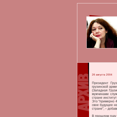
26 августа 2004
Президент Гру
грузинской арми
(Западная Грузи
мужчинами служ
стране институ
Это "примерно 
свое будущее не
стране", – добав
В прошлом году 