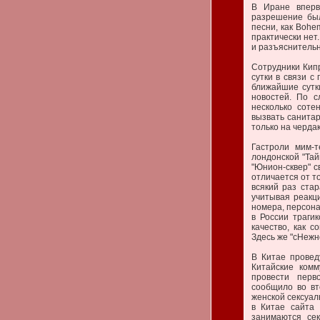
В Иране вперв
разрешение был
песни, как Bohem
практически нет
и разъяснительн
Сотрудники Кип
сутки в связи с
ближайшие сутк
новостей. По с
несколько соте
вызвать санита
только на чердак
Гастроли мим-
лондонской "Тай
"Юнион-сквер" с
отличается от то
всякий раз ста
учитывая реакц
номера, персона
в России траги
качество, как 
Здесь же "сНежн
В Китае провед
Китайские ком
провести перв
сообщило во вт
женской сексуа
в Китае сайта 
занимаются се